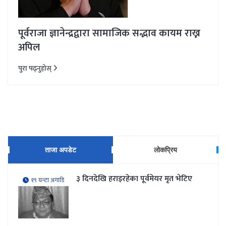
पूर्वराजा ज्ञानेन्द्रद्वारा सामाजिक सद्भाव कायम राख्न
अपिल
पुरा पढ्नुहोस्
ताजा अपडेट
लोकप्रिय
३ दिनदेखि हराइरहेका पूर्वमेयर मृत भेटिए
१९ घन्टा अगाडि