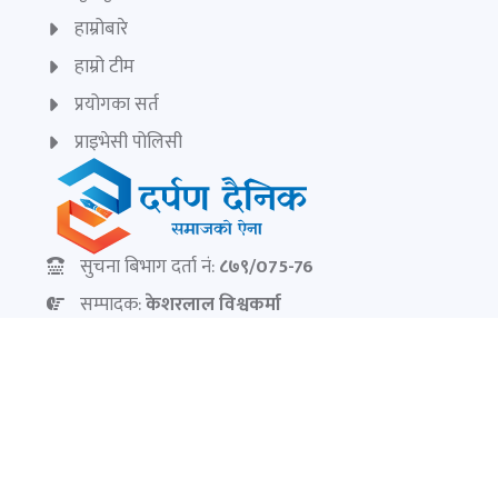
हाम्रोबारे
हाम्रो टीम
प्रयोगका सर्त
प्राइभेसी पोलिसी
सुचना बिभाग दर्ता नं:
८७९/075-76
सम्पादक:
केशरलाल विश्वकर्मा
darpandainik@gmail.com
Ad:
9851145799
darpandainik2@gmail.com