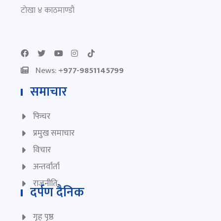
टाेखा ४ काठमाण्डाै
News:
+977-9851145799
समाचार
फिचर
प्रमुख समाचार
विचार
अन्तर्वार्ता
राजनीति
दर्पण दैनिक
गृह पृष्ठ