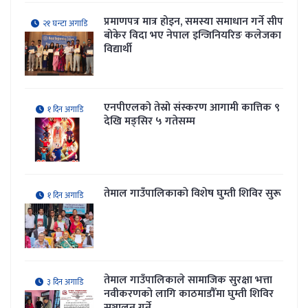
प्रमाणपत्र मात्र होइन, समस्या समाधान गर्ने सीप
२१ घन्टा अगाडि
बोकेर विदा भए नेपाल इन्जिनियरिङ कलेजका
विद्यार्थी
एनपीएलको तेस्रो संस्करण आगामी कात्तिक ९
१ दिन अगाडि
देखि मङ्सिर ५ गतेसम्म
तेमाल गाउँपालिकाकाे विशेष घुम्ती शिविर सुरू
१ दिन अगाडि
तेमाल गाउँपालिकाले सामाजिक सुरक्षा भत्ता
३ दिन अगाडि
नवीकरणकाे लागि काठमाडौँमा घुम्ती शिविर
सञ्चालन गर्ने