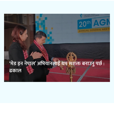
श्रीराम सुगर मिल सञ्चालनको सहमति
्छ :