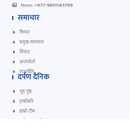
News:
+977-9851145799
समाचार
फिचर
प्रमुख समाचार
विचार
अन्तर्वार्ता
राजनीति
दर्पण दैनिक
गृह पृष्ठ
हाम्रोबारे
हाम्रो टीम
प्रयोगका सर्त