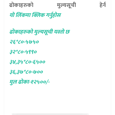
ढोकाहरुको मुल्यसूची हेर्न
याे लिंकमा क्लिक गर्नुहाेस
ढोकाहरुको मुल्यसूची यस्तो छ
२६*८०-५७५०
३२*८०-५९९०
३४,३५*८०-६५००
३६,३७*८०-७००
मुल ढाेका-१२५००/-