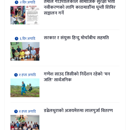
तेमाल गाउँपालिकाले सामाजिक सुरक्षा भत्ता
२ दिन अगाडि
नवीकरणकाे लागि काठमाडौँमा घुम्ती शिविर
सञ्चालन गर्ने
सरकार र संयुक्त हिन्दु मोर्चाबीच सहमति
६ दिन अगाडि
गणेश साउद जिसीको निर्देशन रहेकाे 'मन
१ हप्ता अगाडि
जलि' सार्वजनिक
डढेलधुराको अजयमेरुमा लालपुर्जा वितरण
१ हप्ता अगाडि