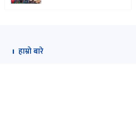
हाम्रो बारे
Darpan Dainik is an online news portal for all type
of Nepali news which is updated 24/7 365 days a
year. With people’s right to information as the
primary objective "
www.darpandainik.com
" and
Darpan TV (Online TV) Under of Darpan Dainik
Pvt. Ltd. was registered according to the law suit
Government of Nepal.
दर्पण दैनिक प्रा.लि.
टाेखा ४ काठमाण्डाै