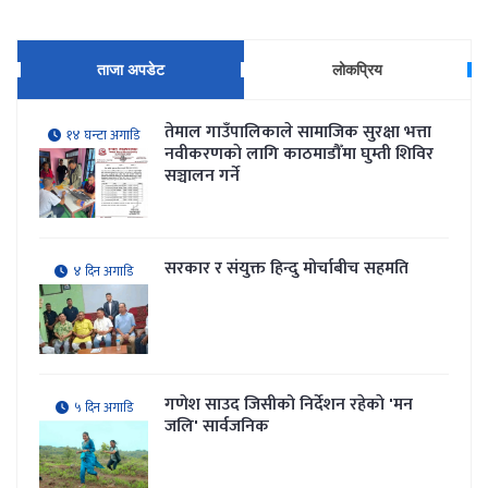
ताजा अपडेट
लोकप्रिय
तेमाल गाउँपालिकाले सामाजिक सुरक्षा भत्ता
१४ घन्टा अगाडि
नवीकरणकाे लागि काठमाडौँमा घुम्ती शिविर
सञ्चालन गर्ने
सरकार र संयुक्त हिन्दु मोर्चाबीच सहमति
४ दिन अगाडि
गणेश साउद जिसीको निर्देशन रहेकाे 'मन
५ दिन अगाडि
जलि' सार्वजनिक