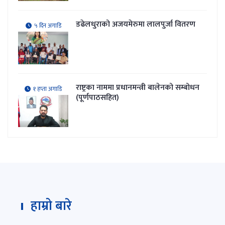
डढेलधुराको अजयमेरुमा लालपुर्जा वितरण
५ दिन अगाडि
राष्ट्रका नाममा प्रधानमन्त्री बालेनको सम्बोधन
१ हप्ता अगाडि
(पूर्णपाठसहित)
हाम्रो बारे