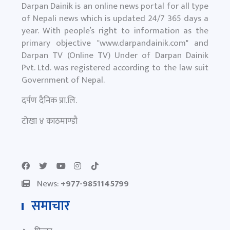
Darpan Dainik is an online news portal for all type
of Nepali news which is updated 24/7 365 days a
year. With people’s right to information as the
primary objective "
www.darpandainik.com
" and
Darpan TV (Online TV) Under of Darpan Dainik
Pvt. Ltd. was registered according to the law suit
Government of Nepal.
दर्पण दैनिक प्रा.लि.
टाेखा ४ काठमाण्डाै
News:
+977-9851145799
समाचार