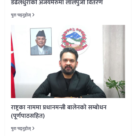
डढेलधुराको अजयमेरुमा लालपुर्जा वितरण
पुरा पढ्नुहोस्
राष्ट्रका नाममा प्रधानमन्त्री बालेनको सम्बोधन
(पूर्णपाठसहित)
पुरा पढ्नुहोस्