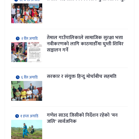
तेमाल गाउँपालिकाले सामाजिक सुरक्षा भत्ता
२ दिन अगाडि
नवीकरणकाे लागि काठमाडौँमा घुम्ती शिविर
सञ्चालन गर्ने
सरकार र संयुक्त हिन्दु मोर्चाबीच सहमति
६ दिन अगाडि
गणेश साउद जिसीको निर्देशन रहेकाे 'मन
१ हप्ता अगाडि
जलि' सार्वजनिक