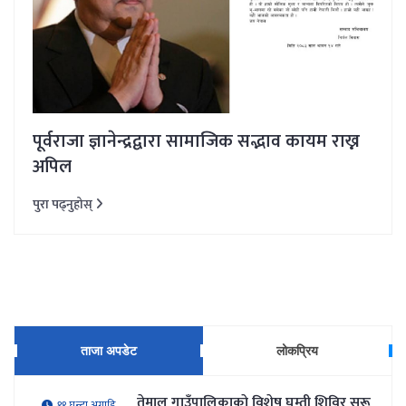
पूर्वराजा ज्ञानेन्द्रद्वारा सामाजिक सद्भाव कायम राख्न
अपिल
पुरा पढ्नुहोस्
ताजा अपडेट
लोकप्रिय
तेमाल गाउँपालिकाकाे विशेष घुम्ती शिविर सुरू
११ घन्टा अगाडि