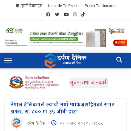
पुरानो वेबसाइट
Unicode To Preeti
Preeti To Unicode
नेपाल टेलिकमले ल्यायो नयाँ प्याकेजसहितकाे समर
अफर, रु. ८०० मा ३५ जीबी डाटा
दर्पण दैनिक
२९ असार २०८०,१४:५५