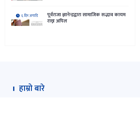
पूर्वराजा ज्ञानेन्द्रद्वारा सामाजिक सद्भाव कायम
६ दिन अगाडि
राख्न अपिल
हाम्रो बारे
Darpan Dainik is an online news portal for all type
of Nepali news which is updated 24/7 365 days a
year. With people’s right to information as the
primary objective "
www.darpandainik.com
" and
Darpan TV (Online TV) Under of Darpan Dainik