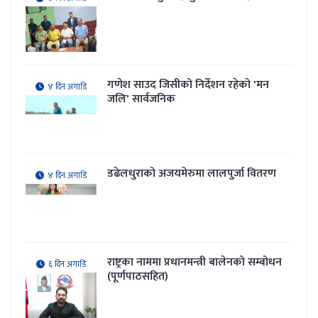
गणेश साउद जिसीको निर्देशन रहेकाे 'मन
४ दिन अगाडि
जलि' सार्वजनिक
डढेलधुराको अजयमेरुमा लालपुर्जा वितरण
४ दिन अगाडि
राष्ट्रका नाममा प्रधानमन्त्री बालेनको सम्बोधन
६ दिन अगाडि
(पूर्णपाठसहित)