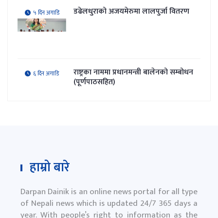
ताजा अपडेट
लोकप्रिय
तेमाल गाउँपालिकाले सामाजिक सुरक्षा भत्ता
४ घन्टा अगाडि
नवीकरणकाे लागि काठमाडौँमा घुम्ती शिविर
सञ्चालन गर्ने
सरकार र संयुक्त हिन्दु मोर्चाबीच सहमति
४ दिन अगाडि
गणेश साउद जिसीको निर्देशन रहेकाे 'मन
४ दिन अगाडि
जलि' सार्वजनिक