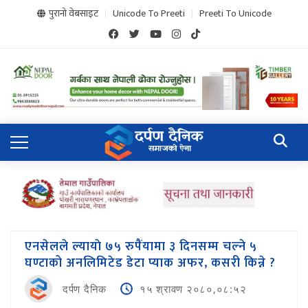
पुरानो वेबसाइट
Unicode To Preeti
Preeti To Unicode
एनसेलले ल्यायाे ७५ रुपैंयामा ३ दिनसम्म चल्ने ५
घण्टाको अनलिमिटेड डेटा प्याक अफर, कसरी किन्ने ?
दर्पण दैनिक
१५ श्रावण २०८०,०८:५२