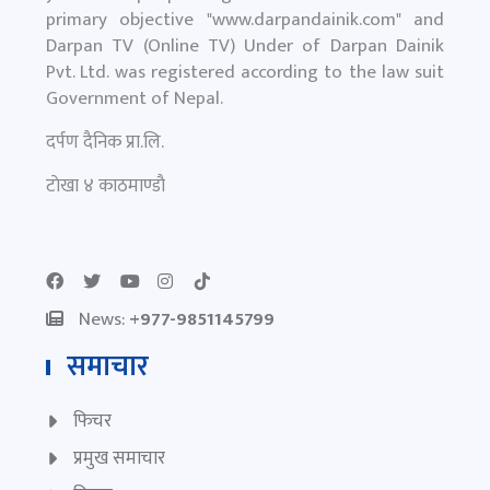
डढेलधुराको अजयमेरुमा लालपुर्जा वितरण
५ दिन अगाडि
राष्ट्रका नाममा प्रधानमन्त्री बालेनको सम्बोधन
६ दिन अगाडि
(पूर्णपाठसहित)
हाम्रो बारे
Darpan Dainik is an online news portal for all type
of Nepali news which is updated 24/7 365 days a