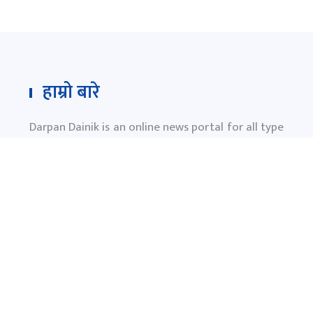
हाम्रो बारे
Darpan Dainik is an online news portal for all type
of Nepali news which is updated 24/7 365 days a
year. With people’s right to information as the
primary objective "
www.darpandainik.com
" and
Darpan TV (Online TV) Under of Darpan Dainik
Pvt. Ltd. was registered according to the law suit
Government of Nepal.
दर्पण दैनिक प्रा.लि.
टाेखा ४ काठमाण्डाै