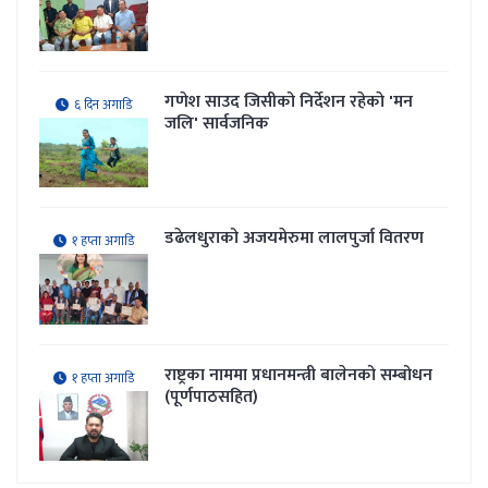
गणेश साउद जिसीको निर्देशन रहेकाे 'मन
६ दिन अगाडि
जलि' सार्वजनिक
डढेलधुराको अजयमेरुमा लालपुर्जा वितरण
१ हप्ता अगाडि
राष्ट्रका नाममा प्रधानमन्त्री बालेनको सम्बोधन
१ हप्ता अगाडि
(पूर्णपाठसहित)