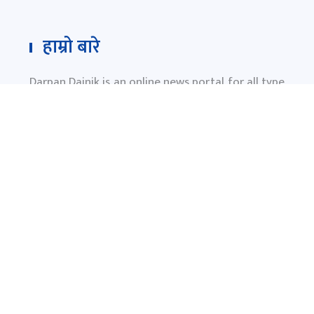
हाम्रो बारे
Darpan Dainik is an online news portal for all type
of Nepali news which is updated 24/7 365 days a
year. With people’s right to information as the
primary objective "
www.darpandainik.com
" and
Darpan TV (Online TV) Under of Darpan Dainik
Pvt. Ltd. was registered according to the law suit
Government of Nepal.
दर्पण दैनिक प्रा.लि.
टाेखा ४ काठमाण्डाै