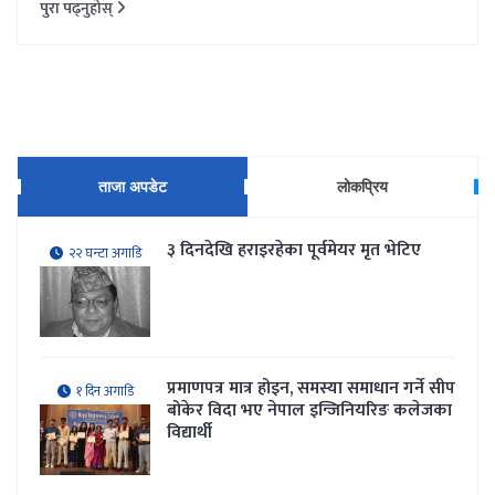
पुरा पढ्नुहोस्
ताजा अपडेट
लोकप्रिय
३ दिनदेखि हराइरहेका पूर्वमेयर मृत भेटिए
२२ घन्टा अगाडि
प्रमाणपत्र मात्र होइन, समस्या समाधान गर्ने सीप
१ दिन अगाडि
बोकेर विदा भए नेपाल इन्जिनियरिङ कलेजका
विद्यार्थी