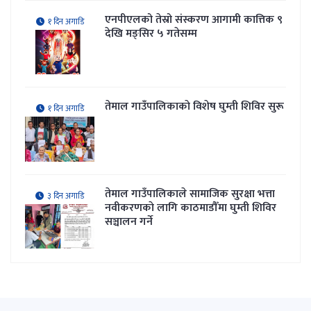
एनपीएलको तेस्रो संस्करण आगामी कात्तिक ९
१ दिन अगाडि
देखि मङ्सिर ५ गतेसम्म
तेमाल गाउँपालिकाकाे विशेष घुम्ती शिविर सुरू
१ दिन अगाडि
तेमाल गाउँपालिकाले सामाजिक सुरक्षा भत्ता
३ दिन अगाडि
नवीकरणकाे लागि काठमाडौँमा घुम्ती शिविर
सञ्चालन गर्ने