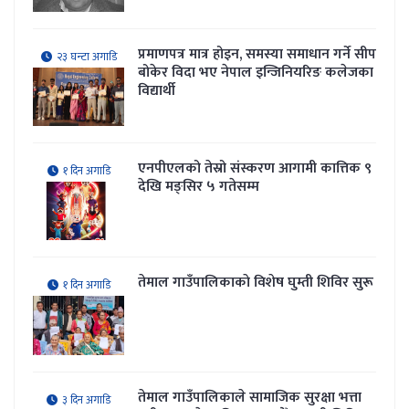
प्रमाणपत्र मात्र होइन, समस्या समाधान गर्ने सीप
२३ घन्टा अगाडि
बोकेर विदा भए नेपाल इन्जिनियरिङ कलेजका
विद्यार्थी
एनपीएलको तेस्रो संस्करण आगामी कात्तिक ९
१ दिन अगाडि
देखि मङ्सिर ५ गतेसम्म
तेमाल गाउँपालिकाकाे विशेष घुम्ती शिविर सुरू
१ दिन अगाडि
तेमाल गाउँपालिकाले सामाजिक सुरक्षा भत्ता
३ दिन अगाडि