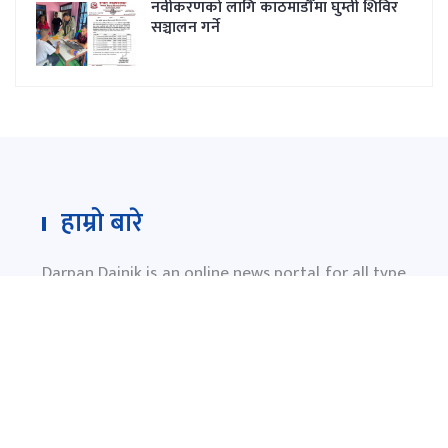
नवीकरणकाे लागि काठमाडौँमा घुम्ती शिविर
सञ्चालन गर्ने
हाम्रो बारे
Darpan Dainik is an online news portal for all type
of Nepali news which is updated 24/7 365 days a
year. With people’s right to information as the
primary objective "
www.darpandainik.com
" and
Darpan TV (Online TV) Under of Darpan Dainik
Pvt. Ltd. was registered according to the law suit
Government of Nepal.