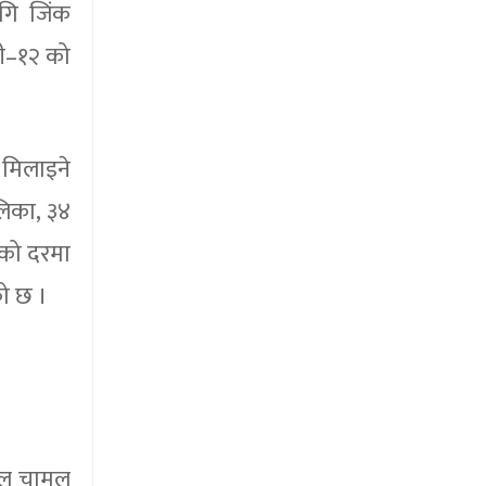
ागि जिंक
बी–१२ को
 मिलाइने
लिका, ३४
णको दरमा
ो छ ।
्टल चामल