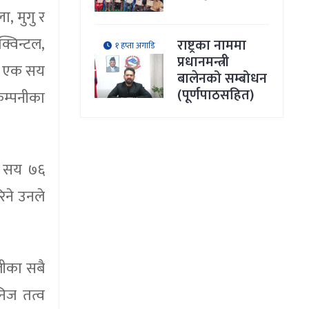
ा, मुगु र
्विन्टल,
राष्ट्रका नाममा
१ हप्ता अगाडि
प्रधानमन्त्री
मा एक सय
बालेनको सम्बोधन
(पूर्णपाठसहित)
कम्पनीका
र सय ७६
िने उनले
लीका सबै
िज तत्व