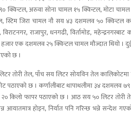
९० क्विन्टल, अरुवा सोना चामल १५ क्विन्टल, मोटा चाम
टल, स्टिम जिरा चामल नौ सय ४३ दशमलव ५० क्विन्टल क
िराटनगर, राजापुर, धनगढी, विर्तामोड, महेन्द्रनगरबाट क
ो एक हजार एक दशमलव २५ क्विन्टल चामल मौज्दात थियो । द
नाएको छ ।
 लिटर तोरी तेल, पाँच सय लिटर सोयविन तेल कालिकोटम
कोट पठाएको छ । कर्णालीबाट थापाथलीमा ३४ दशमलव ७९ क
वा र २० किलो फापर पठाएको छ । आठ सय ५० लिटर तोरी ते
 आयातमात्र होइन, निर्यात पनि गरिन्छ भन्ने सन्देश गएको