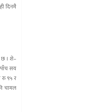
ही दिनमै
 छ । शे–
 पाँच सय
 रु ९५ र
पनि चामल