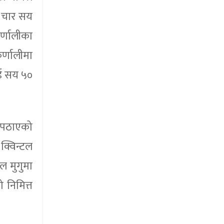
ल चार सय
र्णालीका
र्णालीमा
ुई सय ५०
ा पठाएको
्विन्टल
ल मुगुमा
 निमित्त