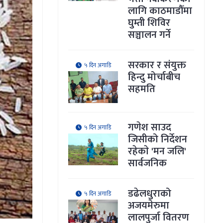
लागि काठमाडौँमा
घुम्ती शिविर
सञ्चालन गर्ने
सरकार र संयुक्त
५ दिन अगाडि
हिन्दु मोर्चाबीच
सहमति
गणेश साउद
५ दिन अगाडि
जिसीको निर्देशन
रहेकाे 'मन जलि'
सार्वजनिक
डढेलधुराको
५ दिन अगाडि
अजयमेरुमा
लालपुर्जा वितरण