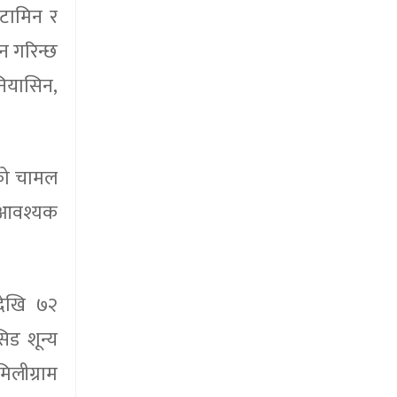
िटामिन र
न गरिन्छ
ियासिन,
एको चामल
 आवश्यक
देखि ७२
िड शून्य
लीग्राम