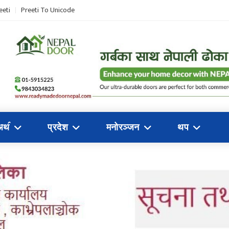
eeti
Preeti To Unicode
अथ॔
प्रदेश
मनोरञ्जन
थप