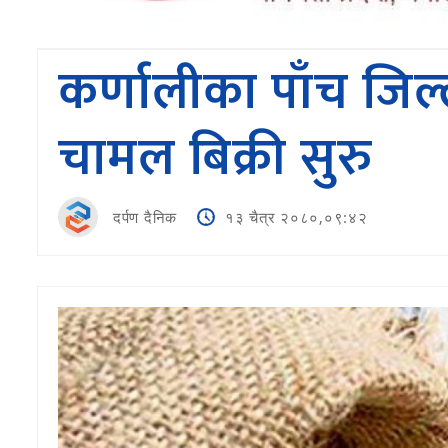
कर्णालीका पाँच जिल्
चामल बिक्री सुरु
दर्पण दैनिक
१३ चैत्र २०८०,०९:४२