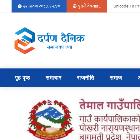
२२ श्रावण २०८३, १५:४०
पुरानो वेबसाइट
Unicode To Pr
गृह पृष्ठ
समाचार
राजनीति
समाज