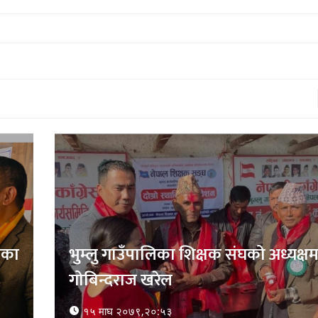
भूकम्प आउने गलत हल्लाले हुम्ला र मुगुक
स्थानीय रातभर घरबाहिर
१६ माघ २०७९,०८:१७