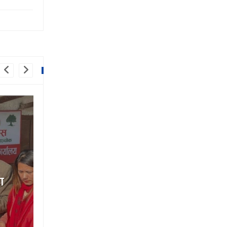
ा
भिर छिचोलेर पदमार्ग निर्माण