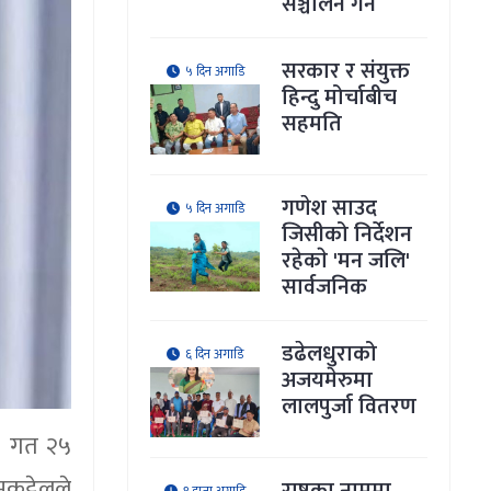
सञ्चालन गर्ने
सरकार र संयुक्त
५ दिन अगाडि
हिन्दु मोर्चाबीच
सहमति
गणेश साउद
५ दिन अगाडि
जिसीको निर्देशन
रहेकाे 'मन जलि'
सार्वजनिक
डढेलधुराको
६ दिन अगाडि
अजयमेरुमा
लालपुर्जा वितरण
्। गत २५
कट्टेलले