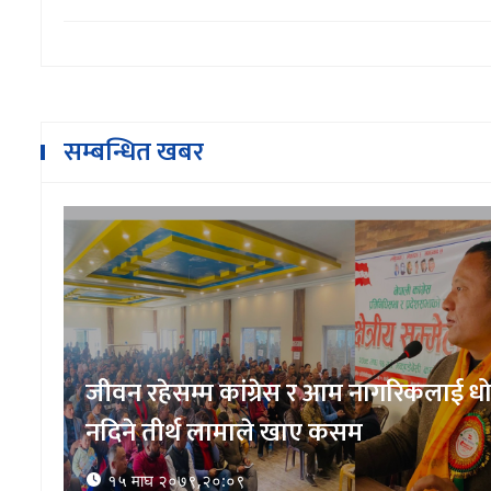
सम्बन्धित खबर
ा
भुम्लु गाउँपालिका शिक्षक संघको अध्यक्षमा
गोबिन्दराज खरेल
१५ माघ २०७९,२०:५३