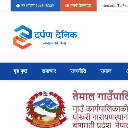
२२ श्रावण २०८३, १८:३१
पुरानो वेबसाइट
Unicode To Pre
गृह पृष्ठ
समाचार
राजनीति
समाज