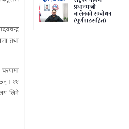
राष्ट्रका नाममा
१ हप्ता अगाडि
प्रधानमन्त्री
बालेनको सम्बोधन
(पूर्णपाठसहित)
ादवचन्द्र
मिला तथा
लो चरणमा
ेछन् । ११
ालय लिने