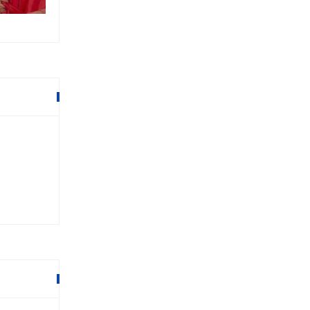
१६ माघ २०७९,०९:१६