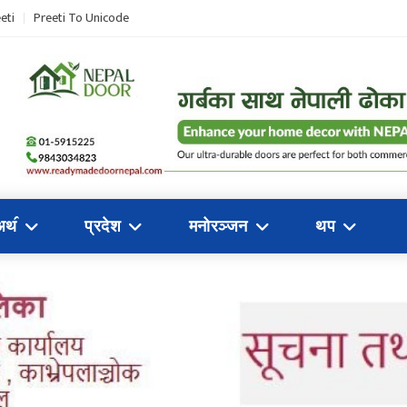
eti
Preeti To Unicode
अथ॔
प्रदेश
मनोरञ्जन
थप