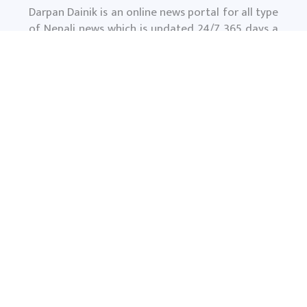
Darpan Dainik is an online news portal for all type
of Nepali news which is updated 24/7 365 days a
year. With people’s right to information as the
primary objective "
www.darpandainik.com
" and
Darpan TV (Online TV) Under of Darpan Dainik
Pvt. Ltd. was registered according to the law suit
Government of Nepal.
दर्पण दैनिक प्रा.लि.
टाेखा ४ काठमाण्डाै
News:
+977-9851145799
समाचार