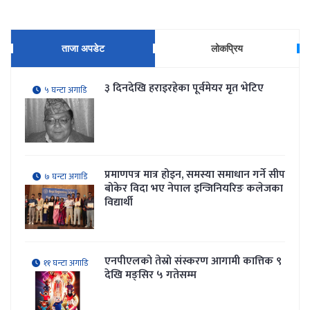
ताजा अपडेट
लोकप्रिय
३ दिनदेखि हराइरहेका पूर्वमेयर मृत भेटिए
५ घन्टा अगाडि
प्रमाणपत्र मात्र होइन, समस्या समाधान गर्ने सीप
७ घन्टा अगाडि
बोकेर विदा भए नेपाल इन्जिनियरिङ कलेजका
विद्यार्थी
एनपीएलको तेस्रो संस्करण आगामी कात्तिक ९
११ घन्टा अगाडि
देखि मङ्सिर ५ गतेसम्म