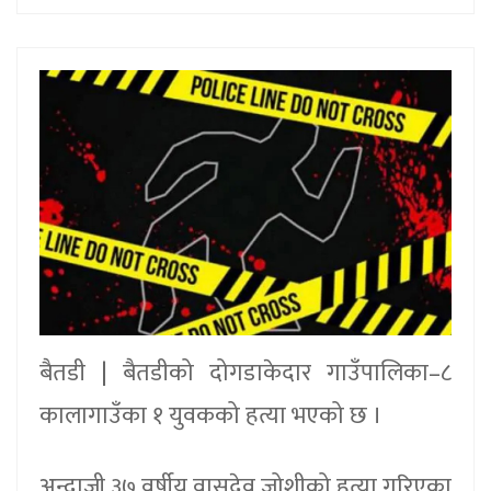
बैतडी | बैतडीको दोगडाकेदार गाउँपालिका–८
कालागाउँका १ युवकको हत्या भएको छ ।
अन्दाजी ३७ वर्षीय वासुदेव जोशीको हत्या गरिएका