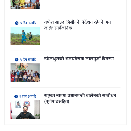
गणेश साउद जिसीको निर्देशन रहेकाे 'मन
५ दिन अगाडि
जलि' सार्वजनिक
डढेलधुराको अजयमेरुमा लालपुर्जा वितरण
५ दिन अगाडि
राष्ट्रका नाममा प्रधानमन्त्री बालेनको सम्बोधन
१ हप्ता अगाडि
(पूर्णपाठसहित)