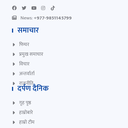
News:
+977-9851145799
समाचार
फिचर
प्रमुख समाचार
विचार
अन्तर्वार्ता
राजनीति
दर्पण दैनिक
गृह पृष्ठ
हाम्रोबारे
हाम्रो टीम