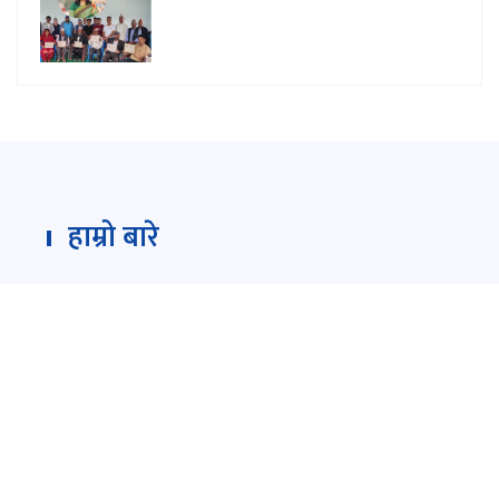
हाम्रो बारे
Darpan Dainik is an online news portal for all type
of Nepali news which is updated 24/7 365 days a
year. With people’s right to information as the
primary objective "
www.darpandainik.com
" and
Darpan TV (Online TV) Under of Darpan Dainik
Pvt. Ltd. was registered according to the law suit
Government of Nepal.
दर्पण दैनिक प्रा.लि.