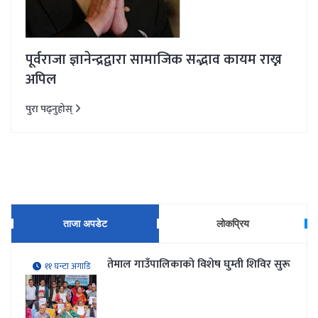
पूर्वराजा ज्ञानेन्द्रद्वारा सामाजिक सद्भाव कायम राख्न
अपिल
पुरा पढ्नुहोस्
ताजा अपडेट
लोकप्रिय
तेमाल गाउँपालिकाकाे विशेष घुम्ती शिविर सुरू
११ घन्टा अगाडि