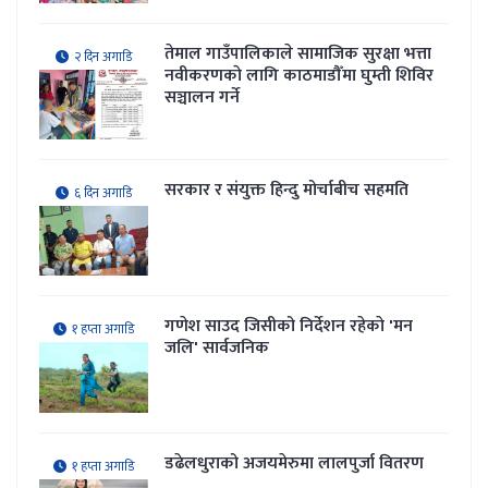
तेमाल गाउँपालिकाले सामाजिक सुरक्षा भत्ता
२ दिन अगाडि
नवीकरणकाे लागि काठमाडौँमा घुम्ती शिविर
सञ्चालन गर्ने
सरकार र संयुक्त हिन्दु मोर्चाबीच सहमति
६ दिन अगाडि
गणेश साउद जिसीको निर्देशन रहेकाे 'मन
१ हप्ता अगाडि
जलि' सार्वजनिक
डढेलधुराको अजयमेरुमा लालपुर्जा वितरण
१ हप्ता अगाडि