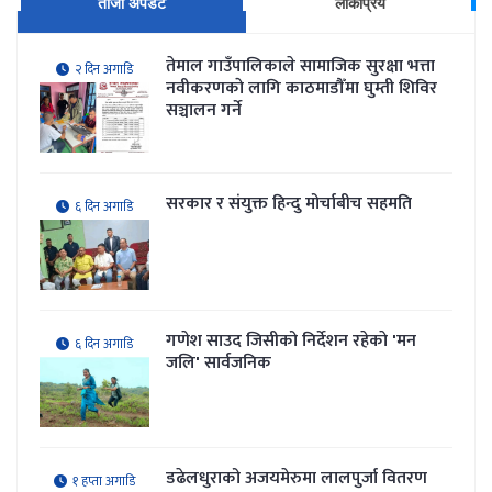
ताजा अपडेट
लोकप्रिय
तेमाल गाउँपालिकाले सामाजिक सुरक्षा भत्ता
२ दिन अगाडि
नवीकरणकाे लागि काठमाडौँमा घुम्ती शिविर
सञ्चालन गर्ने
सरकार र संयुक्त हिन्दु मोर्चाबीच सहमति
६ दिन अगाडि
गणेश साउद जिसीको निर्देशन रहेकाे 'मन
६ दिन अगाडि
जलि' सार्वजनिक
डढेलधुराको अजयमेरुमा लालपुर्जा वितरण
१ हप्ता अगाडि