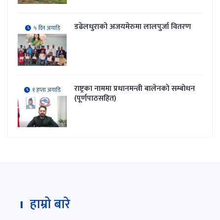
डढेलधुराको अजयमेरुमा लालपुर्जा वितरण
५ दिन अगाडि
राष्ट्रका नाममा प्रधानमन्त्री बालेनको सम्बोधन
१ हप्ता अगाडि
(पूर्णपाठसहित)
हाम्रो बारे