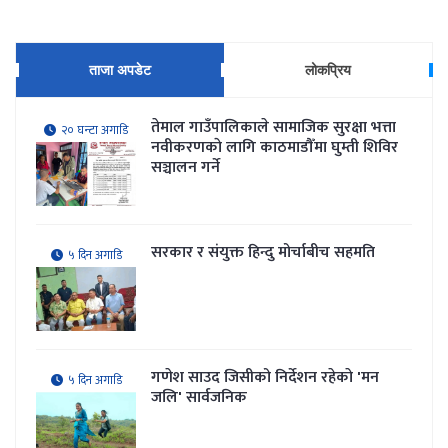
ताजा अपडेट
लोकप्रिय
तेमाल गाउँपालिकाले सामाजिक सुरक्षा भत्ता
२० घन्टा अगाडि
नवीकरणकाे लागि काठमाडौँमा घुम्ती शिविर
सञ्चालन गर्ने
सरकार र संयुक्त हिन्दु मोर्चाबीच सहमति
५ दिन अगाडि
गणेश साउद जिसीको निर्देशन रहेकाे 'मन
५ दिन अगाडि
जलि' सार्वजनिक