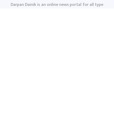
Darpan Dainik is an online news portal for all type
of Nepali news which is updated 24/7 365 days a
year. With people’s right to information as the
primary objective "
www.darpandainik.com
" and
Darpan TV (Online TV) Under of Darpan Dainik
Pvt. Ltd. was registered according to the law suit
Government of Nepal.
दर्पण दैनिक प्रा.लि.
टाेखा ४ काठमाण्डाै
News:
+977-9851145799
समाचार