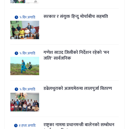
सरकार र संयुक्त हिन्दु मोर्चाबीच सहमति
५ दिन अगाडि
गणेश साउद जिसीको निर्देशन रहेकाे 'मन
५ दिन अगाडि
जलि' सार्वजनिक
डढेलधुराको अजयमेरुमा लालपुर्जा वितरण
५ दिन अगाडि
राष्ट्रका नाममा प्रधानमन्त्री बालेनको सम्बोधन
१ हप्ता अगाडि