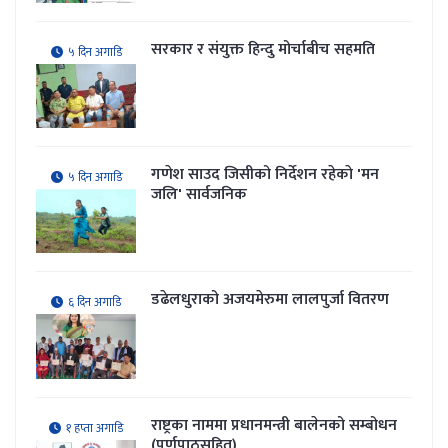
सरकार र संयुक्त हिन्दु मोर्चाबीच सहमति
५ दिन अगाडि
गणेश साउद जिसीको निर्देशन रहेकाे 'मन
५ दिन अगाडि
जलि' सार्वजनिक
डढेलधुराको अजयमेरुमा लालपुर्जा वितरण
६ दिन अगाडि
राष्ट्रका नाममा प्रधानमन्त्री बालेनको सम्बोधन
१ हप्ता अगाडि
(पूर्णपाठसहित)