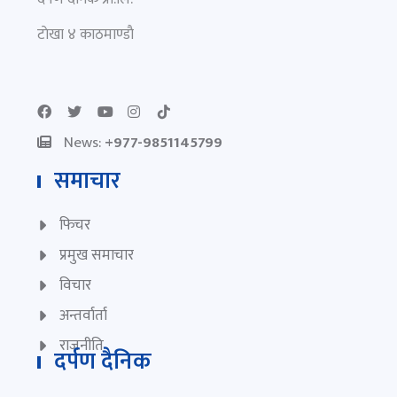
टाेखा ४ काठमाण्डाै
News:
+977-9851145799
समाचार
फिचर
प्रमुख समाचार
विचार
अन्तर्वार्ता
राजनीति
दर्पण दैनिक