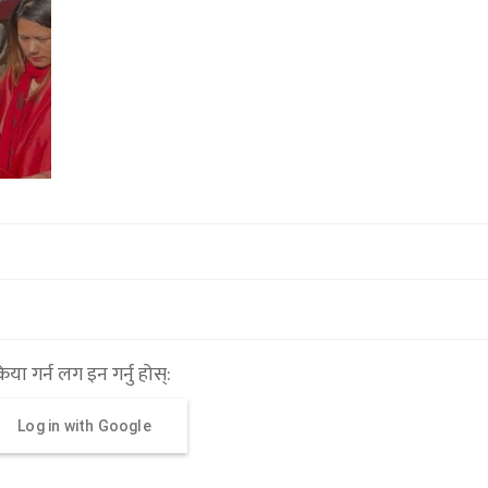
भूकम्प आउने गलत हल्लाले हुम्ला र मुगुक
स्थानीय रातभर घरबाहिर
१६ माघ २०७९,०८:१७
्रिया गर्न लग इन गर्नु होस्:
Log in with Google