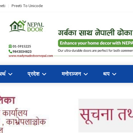
eti
Preeti To Unicode
अथ॔
प्रदेश
मनोरञ्जन
थप