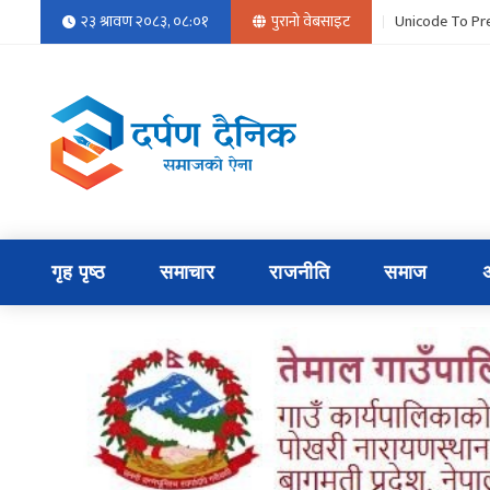
२३ श्रावण २०८३, ०८:०१
पुरानो वेबसाइट
Unicode To Pre
गृह पृष्ठ
समाचार
राजनीति
समाज