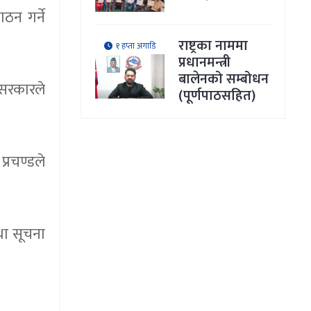
न गर्ने
राष्ट्रका नाममा
१ हप्ता अगाडि
प्रधानमन्त्री
बालेनको सम्बोधन
 सरकारले
(पूर्णपाठसहित)
्रचण्डले
था सूचना