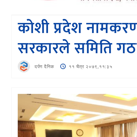
कोशी प्रदेश नामकर
सरकारले समिति गठन 
दर्पण दैनिक
११ चैत्र २०७९,११:३५