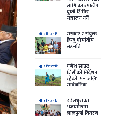
लागि काठमाडौँमा
घुम्ती शिविर
सञ्चालन गर्ने
सरकार र संयुक्त
६ दिन अगाडि
हिन्दु मोर्चाबीच
सहमति
गणेश साउद
६ दिन अगाडि
जिसीको निर्देशन
रहेकाे 'मन जलि'
सार्वजनिक
डढेलधुराको
६ दिन अगाडि
अजयमेरुमा
लालपुर्जा वितरण