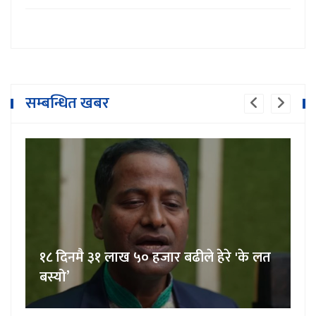
सम्बन्धित खबर
१८ दिनमै ३१ लाख ५० हजार बढीले हेरे 'के लत
बस्यो’