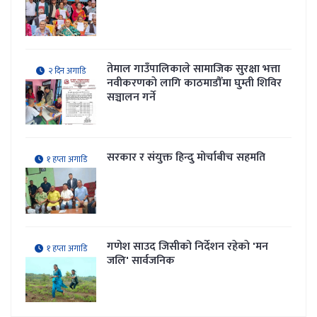
तेमाल गाउँपालिकाले सामाजिक सुरक्षा भत्ता
२ दिन अगाडि
नवीकरणकाे लागि काठमाडौँमा घुम्ती शिविर
सञ्चालन गर्ने
सरकार र संयुक्त हिन्दु मोर्चाबीच सहमति
१ हप्ता अगाडि
गणेश साउद जिसीको निर्देशन रहेकाे 'मन
१ हप्ता अगाडि
जलि' सार्वजनिक