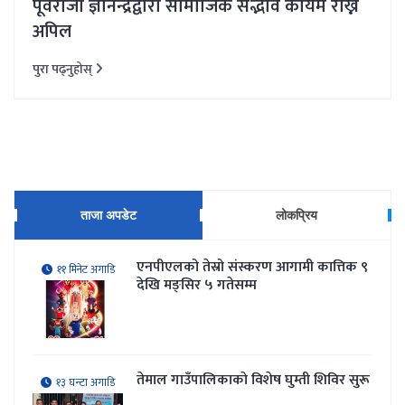
पूर्वराजा ज्ञानेन्द्रद्वारा सामाजिक सद्भाव कायम राख्न
अपिल
पुरा पढ्नुहोस्
ताजा अपडेट
लोकप्रिय
एनपीएलको तेस्रो संस्करण आगामी कात्तिक ९
११ मिनेट अगाडि
देखि मङ्सिर ५ गतेसम्म
तेमाल गाउँपालिकाकाे विशेष घुम्ती शिविर सुरू
१३ घन्टा अगाडि