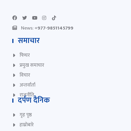
News:
+977-9851145799
समाचार
फिचर
प्रमुख समाचार
विचार
अन्तर्वार्ता
राजनीति
दर्पण दैनिक
गृह पृष्ठ
हाम्रोबारे