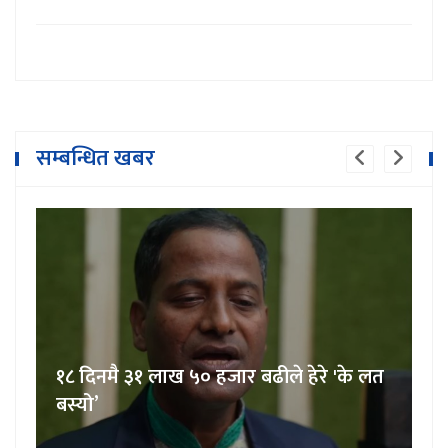
सम्बन्धित खबर
१८ दिनमै ३१ लाख ५० हजार बढीले हेरे 'के लत
बस्यो’