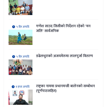
गणेश साउद जिसीको निर्देशन रहेकाे 'मन
५ दिन अगाडि
जलि' सार्वजनिक
डढेलधुराको अजयमेरुमा लालपुर्जा वितरण
५ दिन अगाडि
राष्ट्रका नाममा प्रधानमन्त्री बालेनको सम्बोधन
१ हप्ता अगाडि
(पूर्णपाठसहित)