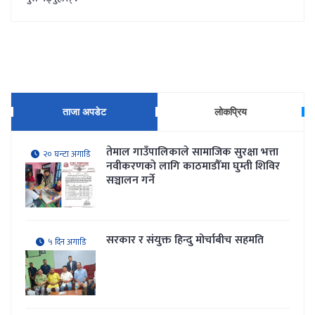
ताजा अपडेट
लोकप्रिय
तेमाल गाउँपालिकाले सामाजिक सुरक्षा भत्ता
२० घन्टा अगाडि
नवीकरणकाे लागि काठमाडौँमा घुम्ती शिविर
सञ्चालन गर्ने
सरकार र संयुक्त हिन्दु मोर्चाबीच सहमति
५ दिन अगाडि