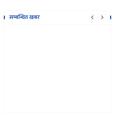
सम्बन्धित खबर
१८ दिनमै ३१ लाख ५० हजार बढीले हेरे 'के लत
बस्यो’