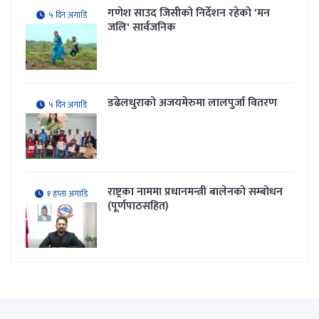
गणेश साउद जिसीको निर्देशन रहेकाे 'मन
५ दिन अगाडि
जलि' सार्वजनिक
डढेलधुराको अजयमेरुमा लालपुर्जा वितरण
५ दिन अगाडि
राष्ट्रका नाममा प्रधानमन्त्री बालेनको सम्बोधन
१ हप्ता अगाडि
(पूर्णपाठसहित)