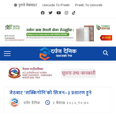
पुरानो वेबसाइट
Unicode To Preeti
Preeti To Unicode
जेठबाट ‘सक्किगोनि’को सिजन–३ प्रशारण हुने
दर्पण दैनिक
२ बैशाख २०८०,१०:४०