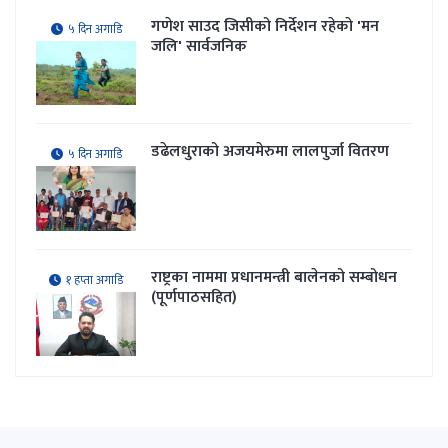
गणेश साउद जिसीको निर्देशन रहेकाे 'मन
५ दिन अगाडि
जलि' सार्वजनिक
डढेलधुराको अजयमेरुमा लालपुर्जा वितरण
५ दिन अगाडि
राष्ट्रका नाममा प्रधानमन्त्री बालेनको सम्बोधन
१ हप्ता अगाडि
(पूर्णपाठसहित)