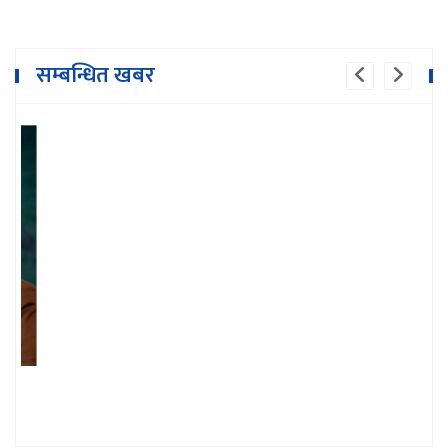
सम्बन्धित खबर
१८ दिनमै ३१ लाख ५० हजार बढीले हेरे 'के लत
बस्यो’