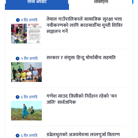
ताजा अपडेट
लोकप्रिय
तेमाल गाउँपालिकाले सामाजिक सुरक्षा भत्ता
१ दिन अगाडि
नवीकरणकाे लागि काठमाडौँमा घुम्ती शिविर
सञ्चालन गर्ने
सरकार र संयुक्त हिन्दु मोर्चाबीच सहमति
५ दिन अगाडि
गणेश साउद जिसीको निर्देशन रहेकाे 'मन
६ दिन अगाडि
जलि' सार्वजनिक
डढेलधुराको अजयमेरुमा लालपुर्जा वितरण
६ दिन अगाडि