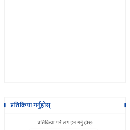
१८ दिनमै ३१ लाख ५० हजार बढीले हेरे 'के लत
बस्यो’
प्रतिक्रिया गर्नुहोस्
प्रतिक्रिया गर्न लग इन गर्नु होस्: