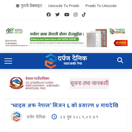
पुरानो वेबसाइट
Unicode To Preeti
Preeti To Unicode
‘भ्वाइस अफ नेपाल’ सिजन ६ को प्रसारण ४ माघदेखि
दर्पण दैनिक
२३ पुष २०८१,०९:४१