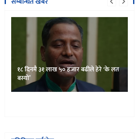
सम्बन्धित खबर
१८ दिनमै ३१ लाख ५० हजार बढीले हेरे 'के लत
बस्यो’