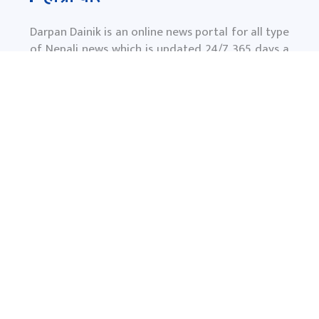
Darpan Dainik is an online news portal for all type
of Nepali news which is updated 24/7 365 days a
year. With people’s right to information as the
primary objective "
www.darpandainik.com
" and
Darpan TV (Online TV) Under of Darpan Dainik
Pvt. Ltd. was registered according to the law suit
Government of Nepal.
दर्पण दैनिक प्रा.लि.
टाेखा ४ काठमाण्डाै
News:
+977-9851145799
समाचार