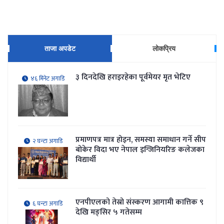
ताजा अपडेट
लोकप्रिय
३ दिनदेखि हराइरहेका पूर्वमेयर मृत भेटिए
४६ मिनेट अगाडि
प्रमाणपत्र मात्र होइन, समस्या समाधान गर्ने सीप
२ घन्टा अगाडि
बोकेर विदा भए नेपाल इन्जिनियरिङ कलेजका
विद्यार्थी
एनपीएलको तेस्रो संस्करण आगामी कात्तिक ९
६ घन्टा अगाडि
देखि मङ्सिर ५ गतेसम्म