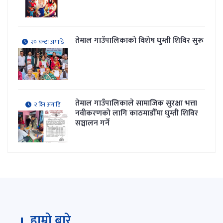
तेमाल गाउँपालिकाकाे विशेष घुम्ती शिविर सुरू
२० घन्टा अगाडि
तेमाल गाउँपालिकाले सामाजिक सुरक्षा भत्ता
२ दिन अगाडि
नवीकरणकाे लागि काठमाडौँमा घुम्ती शिविर
सञ्चालन गर्ने
हाम्रो बारे