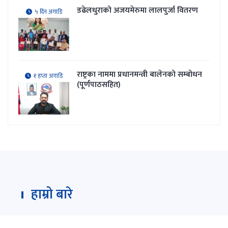
डढेलधुराको अजयमेरुमा लालपुर्जा वितरण
५ दिन अगाडि
राष्ट्रका नाममा प्रधानमन्त्री बालेनको सम्बोधन
१ हप्ता अगाडि
(पूर्णपाठसहित)
हाम्रो बारे
Darpan Dainik is an online news portal for all type