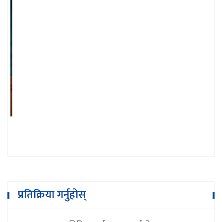
१८ दिनमै ३१ लाख ५० हजार बढीले हेरे 'के लत
बस्यो’
प्रतिक्रिया गर्नुहोस्