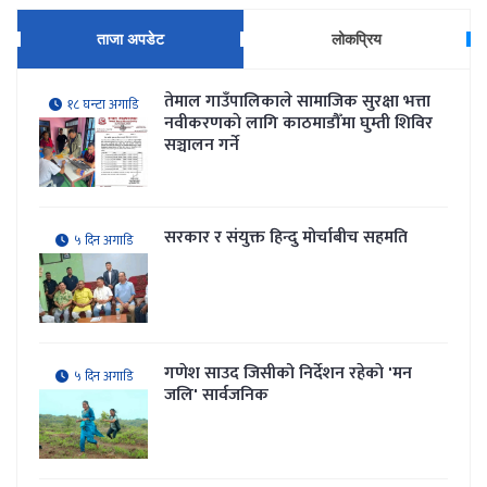
ताजा अपडेट
लोकप्रिय
तेमाल गाउँपालिकाले सामाजिक सुरक्षा भत्ता
१८ घन्टा अगाडि
नवीकरणकाे लागि काठमाडौँमा घुम्ती शिविर
सञ्चालन गर्ने
सरकार र संयुक्त हिन्दु मोर्चाबीच सहमति
५ दिन अगाडि
गणेश साउद जिसीको निर्देशन रहेकाे 'मन
५ दिन अगाडि
जलि' सार्वजनिक