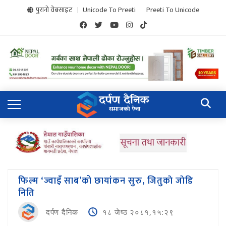
पुरानो वेबसाइट
Unicode To Preeti
Preeti To Unicode
फिल्म ‘ज्वाइँ साब’को छायांकन सुरु, जितुकाे जाेडि
निति
दर्पण दैनिक
१८ जेष्ठ २०८१,१५:२९