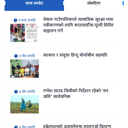
ताजा अपडेट
लोकप्रिय
तेमाल गाउँपालिकाले सामाजिक सुरक्षा भत्ता
१ घन्टा अगाडि
नवीकरणकाे लागि काठमाडौँमा घुम्ती शिविर
सञ्चालन गर्ने
सरकार र संयुक्त हिन्दु मोर्चाबीच सहमति
४ दिन अगाडि
गणेश साउद जिसीको निर्देशन रहेकाे 'मन
४ दिन अगाडि
जलि' सार्वजनिक
डढेलधुराको अजयमेरुमा लालपुर्जा वितरण
४ दिन अगाडि