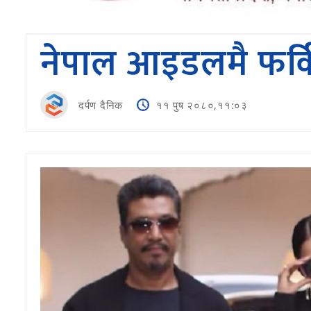
नेपाल आइडलमै फर्किए 
दर्पण दैनिक
११ पुष २०८०,११:०३