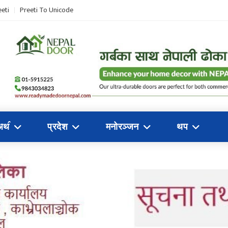
eti
Preeti To Unicode
अथ॔
प्रदेश
मनोरञ्जन
थप