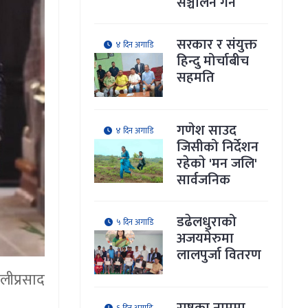
सञ्चालन गर्ने
सरकार र संयुक्त
४ दिन अगाडि
हिन्दु मोर्चाबीच
सहमति
गणेश साउद
४ दिन अगाडि
जिसीको निर्देशन
रहेकाे 'मन जलि'
सार्वजनिक
डढेलधुराको
५ दिन अगाडि
अजयमेरुमा
लालपुर्जा वितरण
ालीप्रसाद