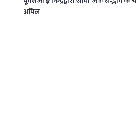
पूर्वराजा ज्ञानेन्द्रद्वारा सामाजिक सद्भाव काय
अपिल
पुरा पढ्नुहोस्
समाचार
दर्पण द
 of Nepali news
फिचर
गृह पृष्ठ
ple’s right to
प्रमुख समाचार
हाम्रोबारे
andainik.com
"
विचार
हाम्रो टीम
 Pvt. Ltd. was