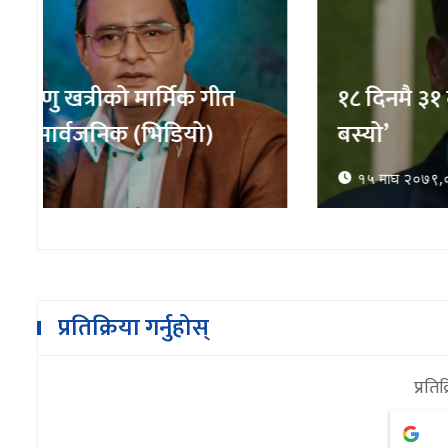
१८ दिनमै ३१ लाख ५० हजार बढीले हेरे 'के 
बस्यो’
१५ माघ २०७९,०९:४४
प्रतिक्रिया गर्नुहोस्
प्रतिक