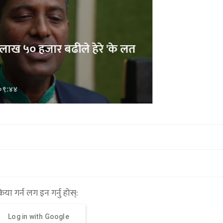
लत
अभिनेत्री एलिजा गौतम नागरिक उन्मुक्ति
पार्टीमा प्रवेश
१५ माघ २०७९,१७:१६
्रिया गर्न लग इन गर्नु होस्:
Log in with Google