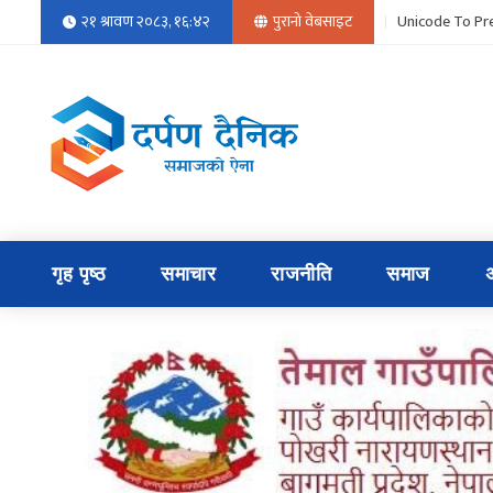
२१ श्रावण २०८३, १६:४२
पुरानो वेबसाइट
Unicode To Pre
गृह पृष्ठ
समाचार
राजनीति
समाज