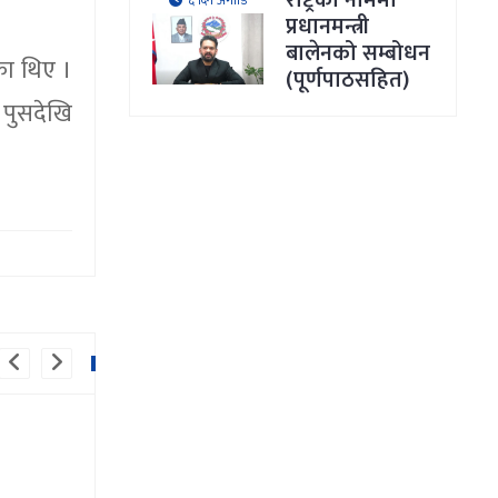
राष्ट्रका नाममा
६ दिन अगाडि
प्रधानमन्त्री
बालेनको सम्बोधन
का थिए ।
(पूर्णपाठसहित)
 पुसदेखि