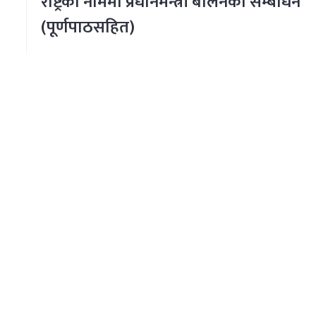
राष्ट्रका नाममा प्रधानमन्त्री बालेनको सम्बोधन
(पूर्णपाठसहित)
पुरा पढ्नुहोस्
हाम्रो बारे
Darpan Dainik is an online news portal for all type
which is updated 24/7 365 days a year. With peo
information as the primary objective "
www.darp
and Darpan TV (Online TV) Under of Darpan Dainik