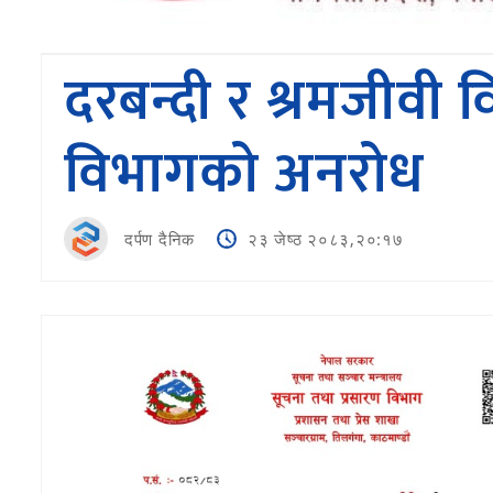
दरबन्दी र श्रमजीवी 
विभागकाे अनराेध
दर्पण दैनिक
२३ जेष्ठ २०८३,२०:१७