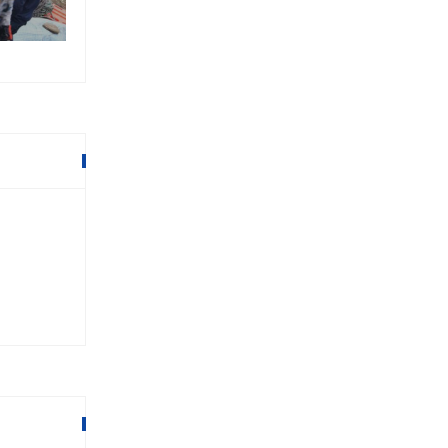
१६ माघ २०७९,११:२५