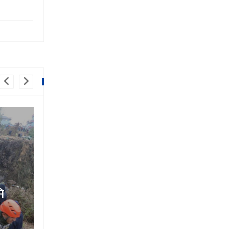
ललितपुरको ग्वार्काेमा कार र ट्याक्
२ को मृत्यु, ६ जना घाइते