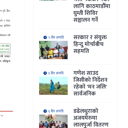
लागि काठमाडौँमा
घुम्ती शिविर
सञ्चालन गर्ने
सरकार र संयुक्त
५ दिन अगाडि
हिन्दु मोर्चाबीच
सहमति
गणेश साउद
६ दिन अगाडि
जिसीको निर्देशन
रहेकाे 'मन जलि'
सार्वजनिक
डढेलधुराको
६ दिन अगाडि
अजयमेरुमा
लालपुर्जा वितरण