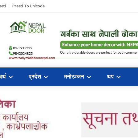
eeti
Preeti To Unicode
अथ॔
प्रदेश
मनोरञ्जन
थप