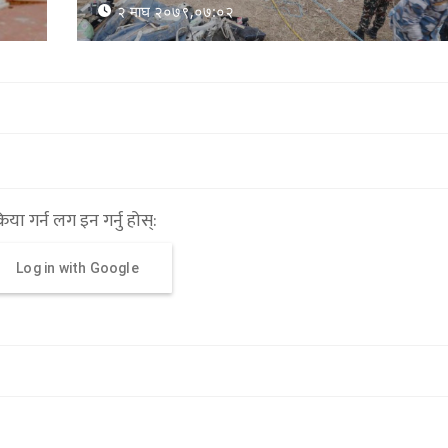
१५ माघ २०७९,१०:२६
्रिया गर्न लग इन गर्नु होस्:
Log in with Google