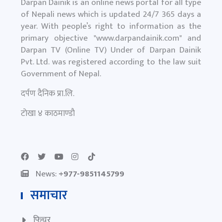
Darpan Dainik is an online news portal for all type
of Nepali news which is updated 24/7 365 days a
year. With people’s right to information as the
primary objective "
www.darpandainik.com
" and
Darpan TV (Online TV) Under of Darpan Dainik
Pvt. Ltd. was registered according to the law suit
Government of Nepal.
दर्पण दैनिक प्रा.लि.
टाेखा ४ काठमाण्डाै
News:
+977-9851145799
समाचार
फिचर