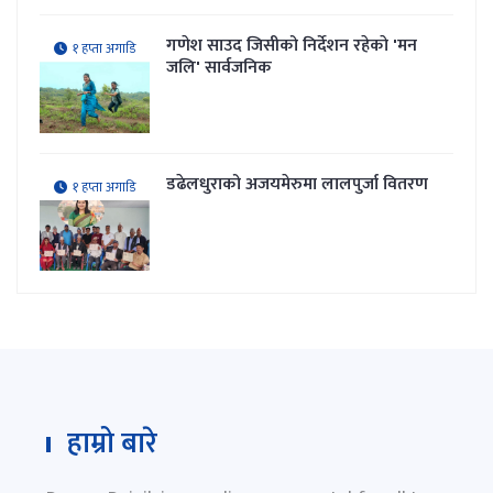
गणेश साउद जिसीको निर्देशन रहेकाे 'मन
१ हप्ता अगाडि
जलि' सार्वजनिक
डढेलधुराको अजयमेरुमा लालपुर्जा वितरण
१ हप्ता अगाडि
हाम्रो बारे