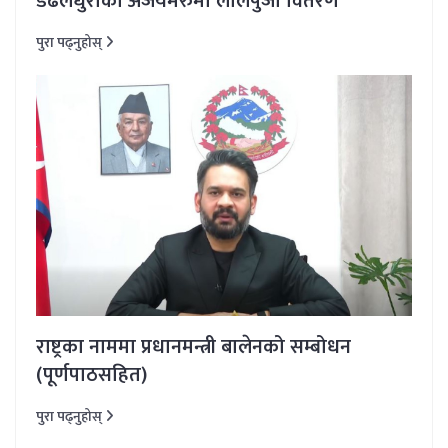
डढेलधुराको अजयमेरुमा लालपुर्जा वितरण
पुरा पढ्नुहोस्
राष्ट्रका नाममा प्रधानमन्त्री बालेनको सम्बोधन
(पूर्णपाठसहित)
पुरा पढ्नुहोस्