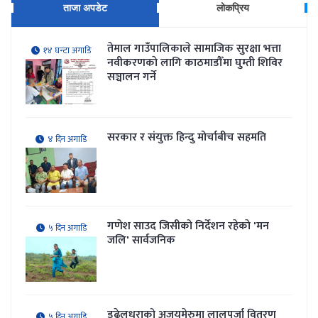
ताजा अपडेट
लोकप्रिय
तेमाल गाउँपालिकाले सामाजिक सुरक्षा भत्ता
१४ घन्टा अगाडि
नवीकरणकाे लागि काठमाडौँमा घुम्ती शिविर
सञ्चालन गर्ने
सरकार र संयुक्त हिन्दु मोर्चाबीच सहमति
४ दिन अगाडि
गणेश साउद जिसीको निर्देशन रहेकाे 'मन
५ दिन अगाडि
जलि' सार्वजनिक
डढेलधुराको अजयमेरुमा लालपुर्जा वितरण
५ दिन अगाडि