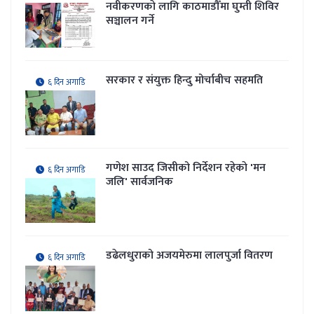
नवीकरणकाे लागि काठमाडौँमा घुम्ती शिविर
सञ्चालन गर्ने
सरकार र संयुक्त हिन्दु मोर्चाबीच सहमति
६ दिन अगाडि
गणेश साउद जिसीको निर्देशन रहेकाे 'मन
६ दिन अगाडि
जलि' सार्वजनिक
डढेलधुराको अजयमेरुमा लालपुर्जा वितरण
६ दिन अगाडि