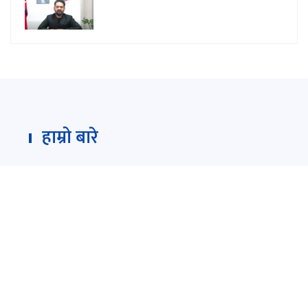
हाम्रो बारे
Darpan Dainik is an online news portal for all type
of Nepali news which is updated 24/7 365 days a
year. With people’s right to information as the
primary objective "
www.darpandainik.com
" and
Darpan TV (Online TV) Under of Darpan Dainik
Pvt. Ltd. was registered according to the law suit
Government of Nepal.
दर्पण दैनिक प्रा.लि.