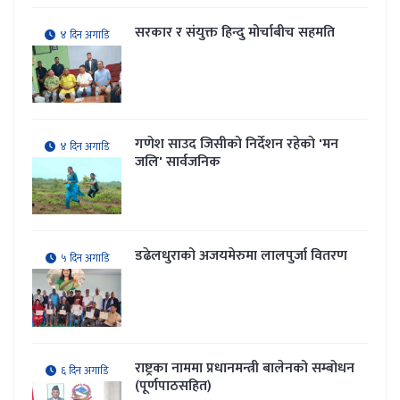
सरकार र संयुक्त हिन्दु मोर्चाबीच सहमति
४ दिन अगाडि
गणेश साउद जिसीको निर्देशन रहेकाे 'मन
४ दिन अगाडि
जलि' सार्वजनिक
डढेलधुराको अजयमेरुमा लालपुर्जा वितरण
५ दिन अगाडि
राष्ट्रका नाममा प्रधानमन्त्री बालेनको सम्बोधन
६ दिन अगाडि
(पूर्णपाठसहित)