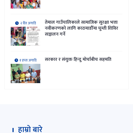
तेमाल गाउँपालिकाले सामाजिक सुरक्षा भत्ता
२ दिन अगाडि
नवीकरणकाे लागि काठमाडौँमा घुम्ती शिविर
सञ्चालन गर्ने
सरकार र संयुक्त हिन्दु मोर्चाबीच सहमति
१ हप्ता अगाडि
हाम्रो बारे