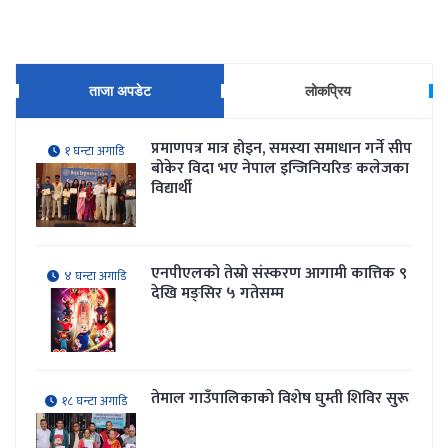
ताजा अपडेट
लोकप्रिय
प्रमाणपत्र मात्र होइन, समस्या समाधान गर्ने सीप
१ घन्टा अगाडि
बोकेर विदा भए नेपाल इन्जिनियरिङ कलेजका
विद्यार्थी
एनपीएलको तेस्रो संस्करण आगामी कात्तिक ९
४ घन्टा अगाडि
देखि मङ्सिर ५ गतेसम्म
तेमाल गाउँपालिकाकाे विशेष घुम्ती शिविर सुरू
१८ घन्टा अगाडि