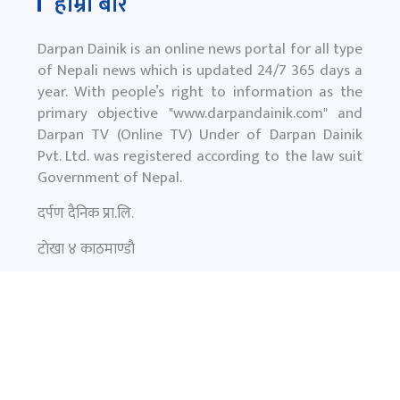
हाम्रो बारे
Darpan Dainik is an online news portal for all type
of Nepali news which is updated 24/7 365 days a
year. With people’s right to information as the
primary objective "
www.darpandainik.com
" and
Darpan TV (Online TV) Under of Darpan Dainik
Pvt. Ltd. was registered according to the law suit
Government of Nepal.
दर्पण दैनिक प्रा.लि.
टाेखा ४ काठमाण्डाै
News:
+977-9851145799
समाचार