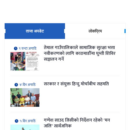
ताजा अपडेट
लोकप्रिय
तेमाल गाउँपालिकाले सामाजिक सुरक्षा भत्ता
९ घन्टा अगाडि
नवीकरणकाे लागि काठमाडौँमा घुम्ती शिविर
सञ्चालन गर्ने
सरकार र संयुक्त हिन्दु मोर्चाबीच सहमति
४ दिन अगाडि
गणेश साउद जिसीको निर्देशन रहेकाे 'मन
५ दिन अगाडि
जलि' सार्वजनिक