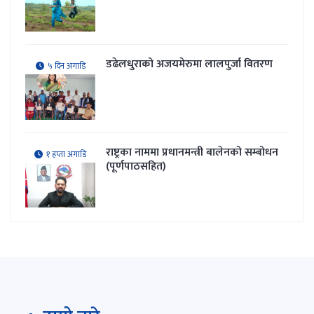
डढेलधुराको अजयमेरुमा लालपुर्जा वितरण
५ दिन अगाडि
राष्ट्रका नाममा प्रधानमन्त्री बालेनको सम्बोधन
१ हप्ता अगाडि
(पूर्णपाठसहित)