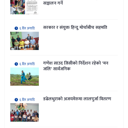
सञ्चालन गर्ने
सरकार र संयुक्त हिन्दु मोर्चाबीच सहमति
६ दिन अगाडि
गणेश साउद जिसीको निर्देशन रहेकाे 'मन
६ दिन अगाडि
जलि' सार्वजनिक
डढेलधुराको अजयमेरुमा लालपुर्जा वितरण
६ दिन अगाडि