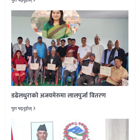
पुरा पढ्नुहोस्
डढेलधुराको अजयमेरुमा लालपुर्जा वितरण
पुरा पढ्नुहोस्