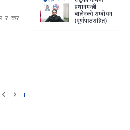
राष्ट्रका नाममा
१ हप्ता अगाडि
प्रधानमन्त्री
बालेनको सम्बोधन
नस र कर
(पूर्णपाठसहित)