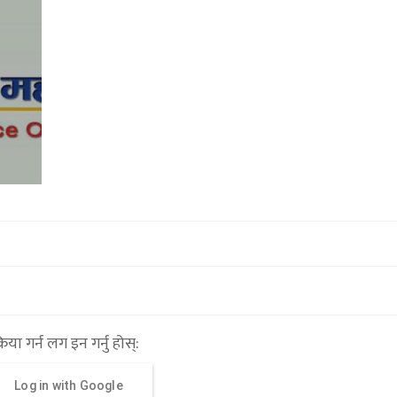
१२ वटा निर्माण व्यवसायी एवम् आपूर्तिकर्
कालोसूचीमा (सूचीसहित)
१५ माघ २०७९,१६:२९
्रिया गर्न लग इन गर्नु होस्:
Log in with Google