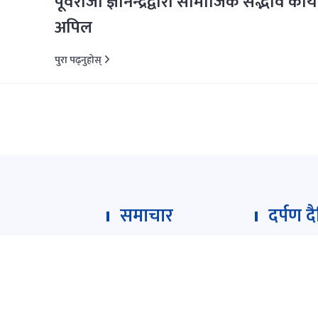
पूर्वराजा ज्ञानेन्द्रद्वारा सामाजिक सद्भाव काय
अपिल
पुरा पढ्नुहोस्
समाचार
दर्पण द
 of Nepali news
फिचर
गृह पृष्ठ
ple’s right to
प्रमुख समाचार
हाम्रोबारे
andainik.com
"
विचार
हाम्रो टीम
 Pvt. Ltd. was