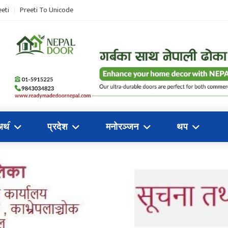
eti
Preeti To Unicode
अथ॔
प्रदेश
मनोरञ्जन
थप