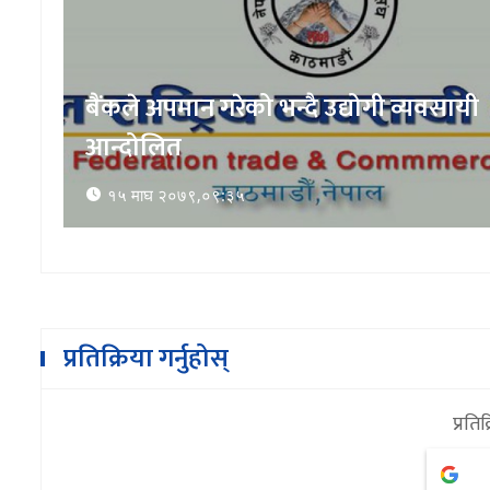
बैंकले अपमान गरेको भन्दै उद्योगी व्यवसायी
आन्दोलित
१५ माघ २०७९,०९:३५
प्रतिक्रिया गर्नुहोस्
प्रतिक