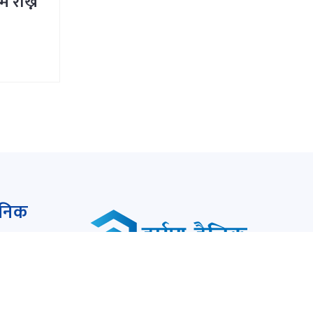
म राख्न
ैनिक
सुचना बिभाग दर्ता नं:
८७९/075-76
सम्पादक:
केशरलाल विश्वकर्मा