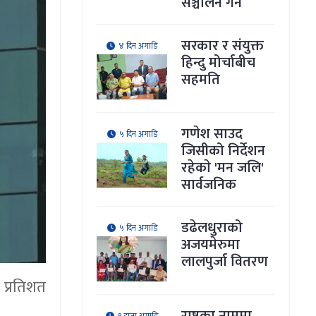
सञ्चालन गर्ने
सरकार र संयुक्त
४ दिन अगाडि
हिन्दु मोर्चाबीच
सहमति
गणेश साउद
५ दिन अगाडि
जिसीको निर्देशन
रहेकाे 'मन जलि'
सार्वजनिक
डढेलधुराको
५ दिन अगाडि
अजयमेरुमा
लालपुर्जा वितरण
 प्रतिशत