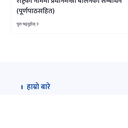
राष्ट्रका नाममा प्रधानमन्त्री बालेनको सम्बोधन
(पूर्णपाठसहित)
पुरा पढ्नुहोस्
हाम्रो बारे
Darpan Dainik is an online news portal for all type
which is updated 24/7 365 days a year. With peo
information as the primary objective "
www.darp
and Darpan TV (Online TV) Under of Darpan Dainik