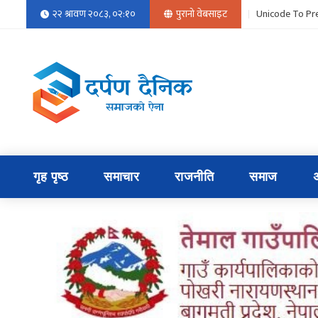
२२ श्रावण २०८३, ०२:१०
पुरानो वेबसाइट
Unicode To Pre
गृह पृष्ठ
समाचार
राजनीति
समाज