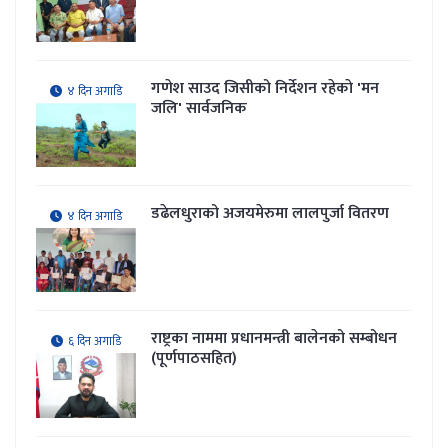
गणेश साउद जिसीको निर्देशन रहेकाे 'मन
४ दिन अगाडि
जलि' सार्वजनिक
डढेलधुराको अजयमेरुमा लालपुर्जा वितरण
४ दिन अगाडि
राष्ट्रका नाममा प्रधानमन्त्री बालेनको सम्बोधन
६ दिन अगाडि
(पूर्णपाठसहित)