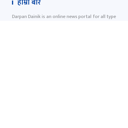
हाम्रो बारे
Darpan Dainik is an online news portal for all type
of Nepali news which is updated 24/7 365 days a
year. With people’s right to information as the
primary objective "
www.darpandainik.com
" and
Darpan TV (Online TV) Under of Darpan Dainik
Pvt. Ltd. was registered according to the law suit
Government of Nepal.
दर्पण दैनिक प्रा.लि.
टाेखा ४ काठमाण्डाै
News:
+977-9851145799
समाचार