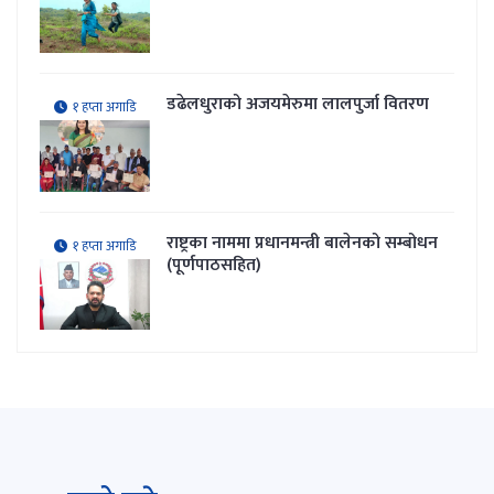
डढेलधुराको अजयमेरुमा लालपुर्जा वितरण
१ हप्ता अगाडि
राष्ट्रका नाममा प्रधानमन्त्री बालेनको सम्बोधन
१ हप्ता अगाडि
(पूर्णपाठसहित)