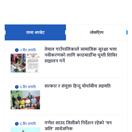
ताजा अपडेट
लोकप्रिय
तेमाल गाउँपालिकाले सामाजिक सुरक्षा भत्ता
२ दिन अगाडि
नवीकरणकाे लागि काठमाडौँमा घुम्ती शिविर
सञ्चालन गर्ने
सरकार र संयुक्त हिन्दु मोर्चाबीच सहमति
६ दिन अगाडि
गणेश साउद जिसीको निर्देशन रहेकाे 'मन
६ दिन अगाडि
जलि' सार्वजनिक