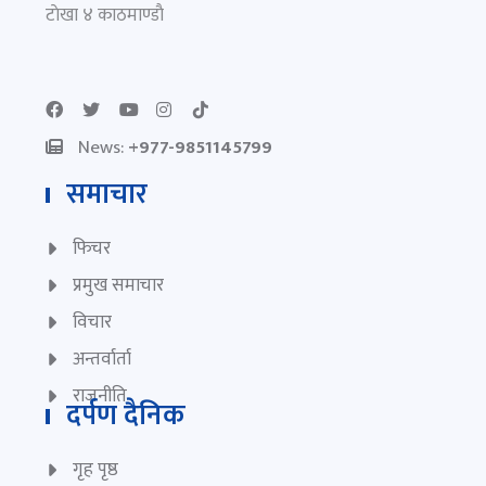
टाेखा ४ काठमाण्डाै
News:
+977-9851145799
समाचार
फिचर
प्रमुख समाचार
विचार
अन्तर्वार्ता
राजनीति
दर्पण दैनिक
गृह पृष्ठ