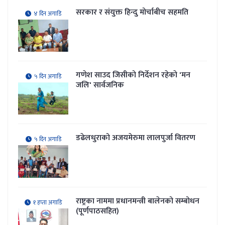
सरकार र संयुक्त हिन्दु मोर्चाबीच सहमति
४ दिन अगाडि
गणेश साउद जिसीको निर्देशन रहेकाे 'मन
५ दिन अगाडि
जलि' सार्वजनिक
डढेलधुराको अजयमेरुमा लालपुर्जा वितरण
५ दिन अगाडि
राष्ट्रका नाममा प्रधानमन्त्री बालेनको सम्बोधन
१ हप्ता अगाडि
(पूर्णपाठसहित)