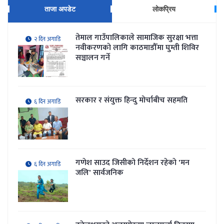
ताजा अपडेट
लोकप्रिय
तेमाल गाउँपालिकाले सामाजिक सुरक्षा भत्ता
२ दिन अगाडि
नवीकरणकाे लागि काठमाडौँमा घुम्ती शिविर
सञ्चालन गर्ने
सरकार र संयुक्त हिन्दु मोर्चाबीच सहमति
६ दिन अगाडि
गणेश साउद जिसीको निर्देशन रहेकाे 'मन
६ दिन अगाडि
जलि' सार्वजनिक