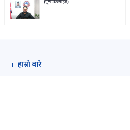
(पूर्णपाठसहित)
हाम्रो बारे
Darpan Dainik is an online news portal for all type
of Nepali news which is updated 24/7 365 days a
year. With people’s right to information as the
primary objective "
www.darpandainik.com
" and
Darpan TV (Online TV) Under of Darpan Dainik
Pvt. Ltd. was registered according to the law suit
Government of Nepal.