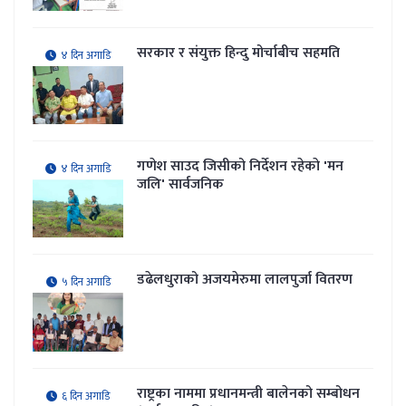
सरकार र संयुक्त हिन्दु मोर्चाबीच सहमति
४ दिन अगाडि
गणेश साउद जिसीको निर्देशन रहेकाे 'मन
४ दिन अगाडि
जलि' सार्वजनिक
डढेलधुराको अजयमेरुमा लालपुर्जा वितरण
५ दिन अगाडि
राष्ट्रका नाममा प्रधानमन्त्री बालेनको सम्बोधन
६ दिन अगाडि