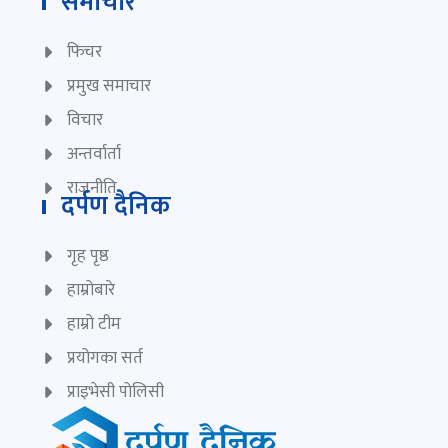
समाचार
फिचर
प्रमुख समाचार
विचार
अन्तर्वार्ता
राजनीति
दर्पण दैनिक
गृह पृष्ठ
हाम्रोबारे
हाम्रो टीम
प्रयोगका सर्त
प्राइभेसी पोलिसी