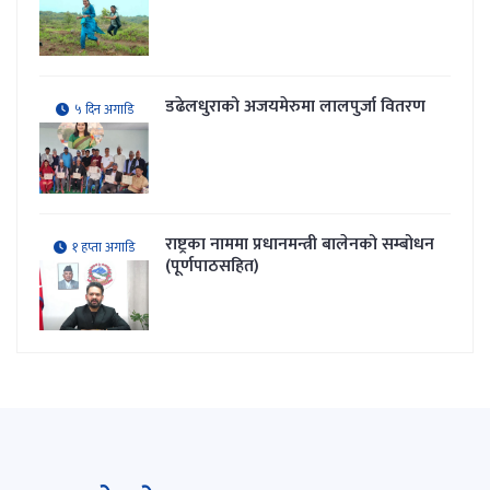
डढेलधुराको अजयमेरुमा लालपुर्जा वितरण
५ दिन अगाडि
राष्ट्रका नाममा प्रधानमन्त्री बालेनको सम्बोधन
१ हप्ता अगाडि
(पूर्णपाठसहित)