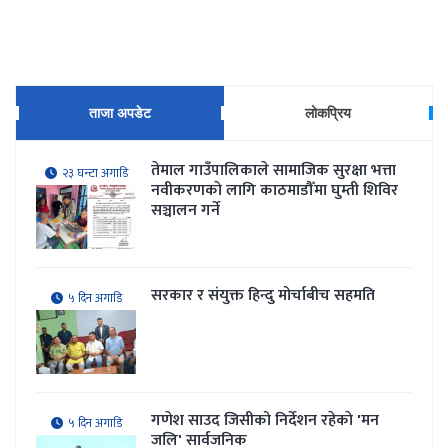
ताजा अपडेट
लोकप्रिय
तेमाल गाउँपालिकाले सामाजिक सुरक्षा भत्ता
२३ घन्टा अगाडि
नवीकरणकाे लागि काठमाडौँमा घुम्ती शिविर
सञ्चालन गर्ने
सरकार र संयुक्त हिन्दु मोर्चाबीच सहमति
५ दिन अगाडि
गणेश साउद जिसीको निर्देशन रहेकाे 'मन
५ दिन अगाडि
जलि' सार्वजनिक