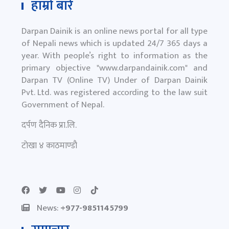
हाम्रो बारे
Darpan Dainik is an online news portal for all type
of Nepali news which is updated 24/7 365 days a
year. With people’s right to information as the
primary objective "
www.darpandainik.com
" and
Darpan TV (Online TV) Under of Darpan Dainik
Pvt. Ltd. was registered according to the law suit
Government of Nepal.
दर्पण दैनिक प्रा.लि.
टाेखा ४ काठमाण्डाै
News:
+977-9851145799