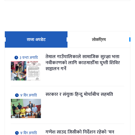
ताजा अपडेट
लोकप्रिय
तेमाल गाउँपालिकाले सामाजिक सुरक्षा भत्ता
३ घन्टा अगाडि
नवीकरणकाे लागि काठमाडौँमा घुम्ती शिविर
सञ्चालन गर्ने
सरकार र संयुक्त हिन्दु मोर्चाबीच सहमति
४ दिन अगाडि
गणेश साउद जिसीको निर्देशन रहेकाे 'मन
४ दिन अगाडि