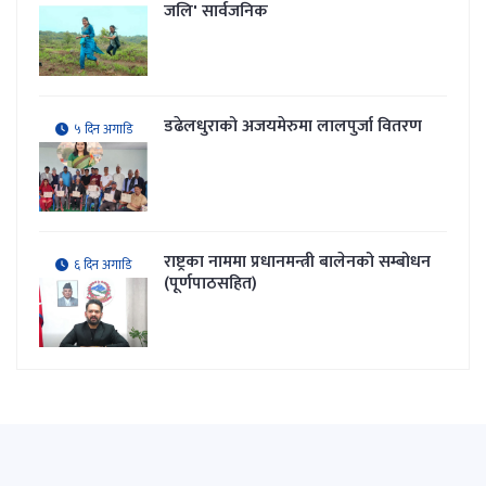
जलि' सार्वजनिक
डढेलधुराको अजयमेरुमा लालपुर्जा वितरण
५ दिन अगाडि
राष्ट्रका नाममा प्रधानमन्त्री बालेनको सम्बोधन
६ दिन अगाडि
(पूर्णपाठसहित)