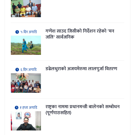
गणेश साउद जिसीको निर्देशन रहेकाे 'मन
५ दिन अगाडि
जलि' सार्वजनिक
डढेलधुराको अजयमेरुमा लालपुर्जा वितरण
६ दिन अगाडि
राष्ट्रका नाममा प्रधानमन्त्री बालेनको सम्बोधन
१ हप्ता अगाडि
(पूर्णपाठसहित)