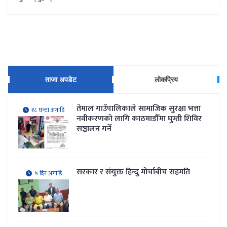
ताजा अपडेट
लोकप्रिय
तेमाल गाउँपालिकाले सामाजिक सुरक्षा भत्ता
१८ घन्टा अगाडि
नवीकरणकाे लागि काठमाडौँमा घुम्ती शिविर
सञ्चालन गर्ने
सरकार र संयुक्त हिन्दु मोर्चाबीच सहमति
५ दिन अगाडि