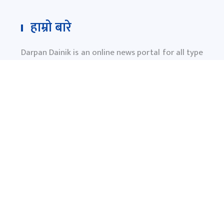
हाम्रो बारे
Darpan Dainik is an online news portal for all type
of Nepali news which is updated 24/7 365 days a
year. With people’s right to information as the
primary objective "
www.darpandainik.com
" and
Darpan TV (Online TV) Under of Darpan Dainik
Pvt. Ltd. was registered according to the law suit
Government of Nepal.
दर्पण दैनिक प्रा.लि.
टाेखा ४ काठमाण्डाै