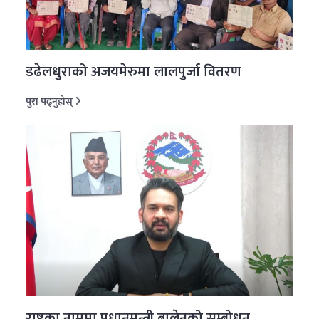
डढेलधुराको अजयमेरुमा लालपुर्जा वितरण
पुरा पढ्नुहोस्
राष्ट्रका नाममा प्रधानमन्त्री बालेनको सम्बोधन