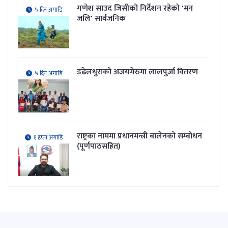
गणेश साउद जिसीको निर्देशन रहेकाे 'मन
५ दिन अगाडि
जलि' सार्वजनिक
डढेलधुराको अजयमेरुमा लालपुर्जा वितरण
५ दिन अगाडि
राष्ट्रका नाममा प्रधानमन्त्री बालेनको सम्बोधन
१ हप्ता अगाडि
(पूर्णपाठसहित)