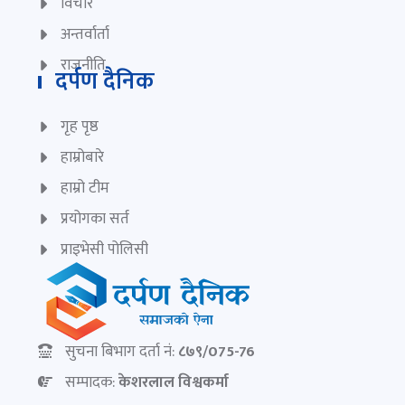
विचार
अन्तर्वार्ता
राजनीति
दर्पण दैनिक
गृह पृष्ठ
हाम्रोबारे
हाम्रो टीम
प्रयोगका सर्त
प्राइभेसी पोलिसी
सुचना बिभाग दर्ता नं:
८७९/075-76
सम्पादक:
केशरलाल विश्वकर्मा