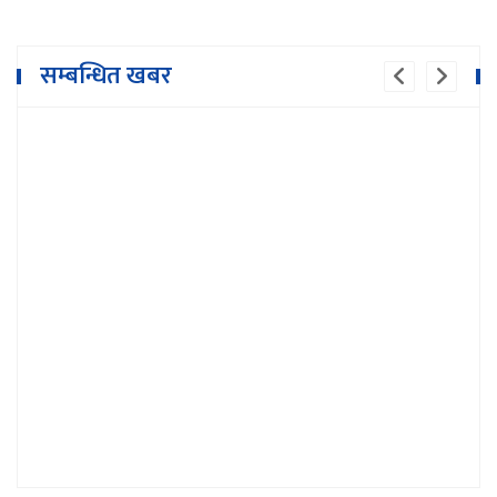
बैंकले अपमान गरेको भन्दै उद्योगी व्यवसायी
सम्बन्धित खबर
आन्दोलित