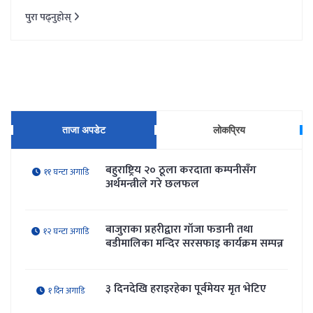
पुरा पढ्नुहोस्
ताजा अपडेट
लोकप्रिय
बहुराष्ट्रिय २० ठूला करदाता कम्पनीसँग
११ घन्टा अगाडि
अर्थमन्त्रीले गरे छलफल
बाजुराका प्रहरीद्वारा गाँजा फडानी तथा
१२ घन्टा अगाडि
बडीमालिका मन्दिर सरसफाइ कार्यक्रम सम्पन्न
३ दिनदेखि हराइरहेका पूर्वमेयर मृत भेटिए
१ दिन अगाडि