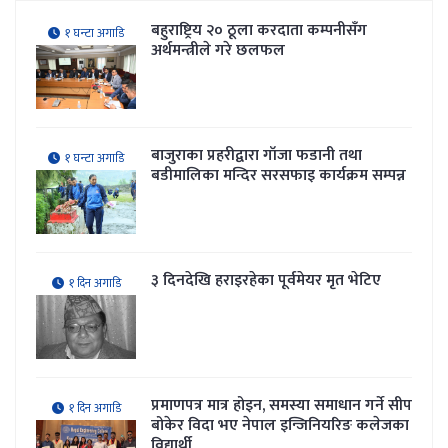
बहुराष्ट्रिय २० ठूला करदाता कम्पनीसँग
१ घन्टा अगाडि
अर्थमन्त्रीले गरे छलफल
बाजुराका प्रहरीद्वारा गाँजा फडानी तथा
१ घन्टा अगाडि
बडीमालिका मन्दिर सरसफाइ कार्यक्रम सम्पन्न
३ दिनदेखि हराइरहेका पूर्वमेयर मृत भेटिए
१ दिन अगाडि
प्रमाणपत्र मात्र होइन, समस्या समाधान गर्ने सीप
१ दिन अगाडि
बोकेर विदा भए नेपाल इन्जिनियरिङ कलेजका
विद्यार्थी