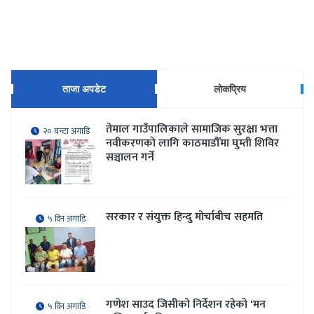
ताजा अपडेट
लोकप्रिय
तेमाल गाउँपालिकाले सामाजिक सुरक्षा भत्ता
२० घन्टा अगाडि
नवीकरणकाे लागि काठमाडौँमा घुम्ती शिविर
सञ्चालन गर्ने
सरकार र संयुक्त हिन्दु मोर्चाबीच सहमति
५ दिन अगाडि
गणेश साउद जिसीको निर्देशन रहेकाे 'मन
५ दिन अगाडि