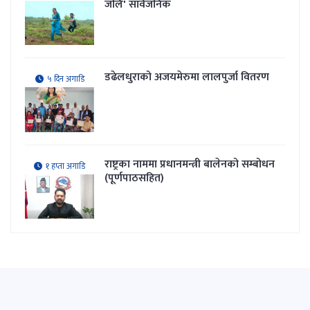
जलि' सार्वजनिक
डढेलधुराको अजयमेरुमा लालपुर्जा वितरण
५ दिन अगाडि
राष्ट्रका नाममा प्रधानमन्त्री बालेनको सम्बोधन
१ हप्ता अगाडि
(पूर्णपाठसहित)