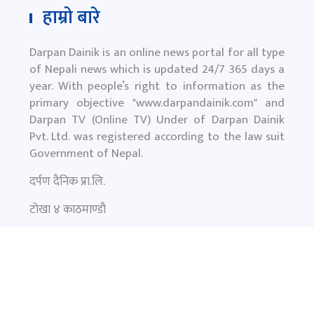
हाम्रो बारे
Darpan Dainik is an online news portal for all type
of Nepali news which is updated 24/7 365 days a
year. With people’s right to information as the
primary objective "
www.darpandainik.com
" and
Darpan TV (Online TV) Under of Darpan Dainik
Pvt. Ltd. was registered according to the law suit
Government of Nepal.
दर्पण दैनिक प्रा.लि.
टाेखा ४ काठमाण्डाै
News:
+977-9851145799